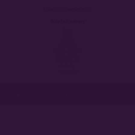
E-mail: info@horasportu.cz
Důležité odkazy
Úvod
GDPR
Aktuality
Blog Aréna
Chci se zúčastnit
Hora sportu
Kalendář akcí
Kontakty
Sportoviště
Copyright 2026 Kutná Hora v pohybu, z.ú.
Nastavení cookies