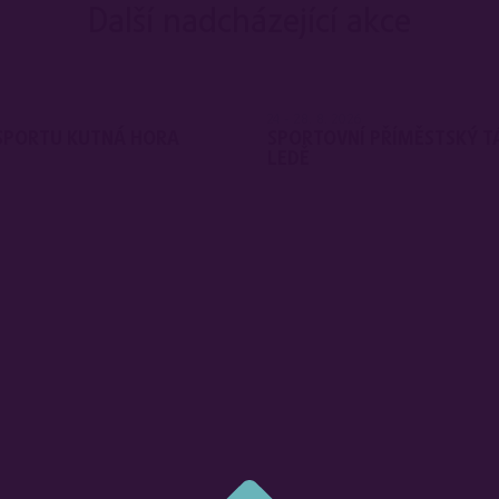
Další nadcházející akce
24 - 28. 8. 2026
 SPORTU KUTNÁ HORA
SPORTOVNÍ PŘÍMĚSTSKÝ T
LEDĚ