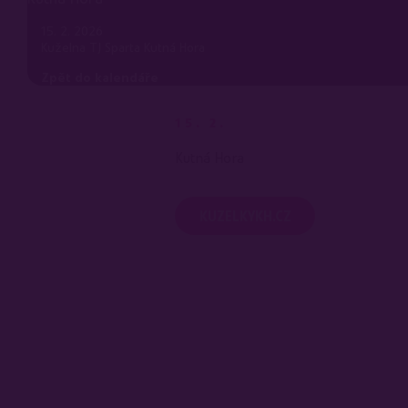
15. 2. 2026
Kuželna TJ Sparta Kutná Hora
Zpět do kalendáře
15. 2.
Kutná Hora
KUZELKYKH.CZ