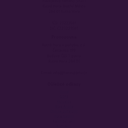
Havlíčkovo náměstí 552/1
Kutná Hora-Vnitřní Město
284 01 Kutná Hora
IČO: 23223561
DIČ: CZ23223561
Provozovna
Kutná Hora v pohybu, z.ú.
Čáslavská 199
Budova ČUS 1. patro
Kutná Hora 284 01
E-mail: info@horasportu.cz
Důležité odkazy
Úvod
GDPR
Aktuality
Blog Aréna
Chci se zúčastnit
Hora sportu
Kalendář akcí
Kontakty