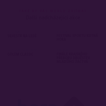
TAKÉ BY VÁS MOHLO ZAJÍMAT
Další nadcházející akce
31. 12. 2026
11. 9. 2026
FESTIVAL SPORTU KUTNÁ
SILVESTR NA LEDĚ
HORA
22. 11. 2026 | 12:00 - 18:00
3. 10. 2026
FINÁLE KRAJSKÉHO
GOLEM CLASSIC
PŘEBORU DRUŽSTEV
MLADŠÍHO ŽACTVA