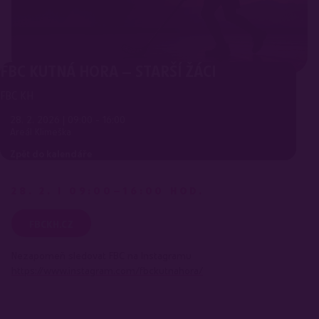
FBC KUTNÁ HORA – STARŠÍ ŽÁCI
FBC KH
28. 2. 2026 | 09:00 - 16:00
Areál Klimeška
Zpět do kalendáře
28. 2. I 09:00–16:00 HOD.
FBCKH.CZ
Nezapomeň sledovat FBC na Instagramu
https://www.instagram.com/fbckutnahora/